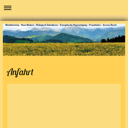
Mentaltraining -- Neue Medizin -- Biologisch Dekodieren -- Energetische Hausreinigung -- Pranaheilen -- Access Bars®
Anfahrt